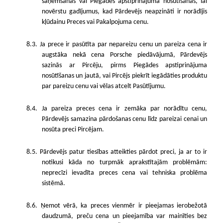
saņemšanas vai Piegādes apstiprinājuma nosūtīšanas, lai
novērstu gadījumus, kad Pārdevējs neapzināti ir norādījis
kļūdainu Preces vai Pakalpojuma cenu.
8.3. Ja prece ir pasūtīta par nepareizu cenu un pareiza cena ir
augstāka nekā cena Porsche piedāvājumā, Pārdevējs
sazinās ar Pircēju, pirms Piegādes apstiprinājuma
nosūtīšanas un jautā, vai Pircējs piekrīt iegādāties produktu
par pareizu cenu vai vēlas atcelt Pasūtījumu.
8.4. Ja pareiza preces cena ir zemāka par norādītu cenu,
Pārdevējs samazina pārdošanas cenu līdz pareizai cenai un
nosūta preci Pircējam.
8.5. Pārdevējs patur tiesības atteikties pārdot preci, ja ar to ir
notikusi kāda no turpmāk aprakstītajām problēmām:
neprecīzi ievadīta preces cena vai tehniska problēma
sistēmā.
8.6. Ņemot vērā, ka preces vienmēr ir pieejamas ierobežotā
daudzumā, preču cena un pieejamība var mainīties bez