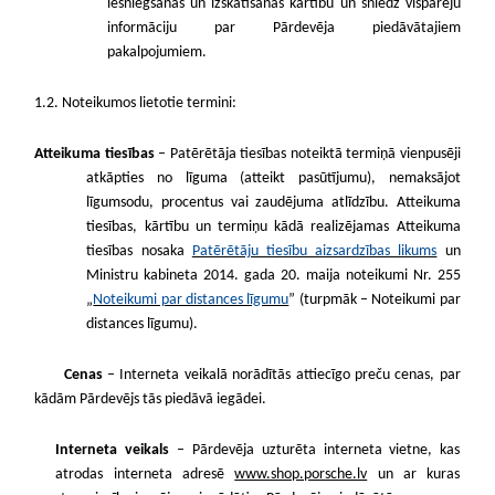
iesniegšanas un izskatīšanas kārtību un sniedz vispārēju
informāciju par Pārdevēja piedāvātajiem
pakalpojumiem.
1.2. Noteikumos lietotie termini:
Atteikuma tiesības
– Patērētāja tiesības noteiktā termiņā vienpusēji
atkāpties no līguma (atteikt pasūtījumu), nemaksājot
līgumsodu, procentus vai zaudējuma atlīdzību. Atteikuma
tiesības, kārtību un termiņu kādā realizējamas Atteikuma
tiesības nosaka
Patērētāju tiesību aizsardzības likums
un
Ministru kabineta 2014. gada 20. maija noteikumi Nr. 255
„
Noteikumi par distances līgumu
” (turpmāk – Noteikumi par
distances līgumu).
Cenas
– Interneta veikalā norādītās attiecīgo preču cenas, par
kādām Pārdevējs tās piedāvā iegādei.
Interneta veikals
– Pārdevēja uzturēta interneta vietne, kas
atrodas interneta adresē
www.shop.porsche.lv
un ar kuras