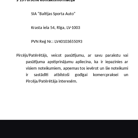
§ 13 Porsche kontaktinformācija
SIA “Baltijas Sporta Auto”
Krasta iela 54, Rīga, LV-1003
PVN Reģ Nr.: LV40103655093
Pircējs/Patērētājs, veicot pasūtījumu, ar savu parakstu vai
pasūtījuma apstiprinājumu apliecina, ka ir iepazinies ar
visiem noteikumiem, apņemas tos ievērot un šie noteikumi
ir sastādīti atbilstoši godīgai komercpraksei un
Pircēja/Patērētāja interesēm.