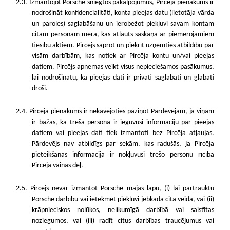
2.3. Izmantojot Porsche sniegtos pakalpojumus, Pircēja pienākums ir
nodrošināt konfidencialitāti, konta pieejas datu (lietotāja vārda
un paroles) saglabāšanu un ierobežot piekļuvi savam kontam
citām personām mērā, kas atļauts saskaņā ar piemērojamiem
tiesību aktiem. Pircējs saprot un piekrīt uzņemties atbildību par
visām darbībām, kas notiek ar Pircēja kontu un/vai pieejas
datiem. Pircējs apņemas veikt visus nepieciešamos pasākumus,
lai nodrošinātu, ka pieejas dati ir privāti saglabāti un glabāti
droši.
2.4. Pircēja pienākums ir nekavējoties paziņot Pārdevējam, ja viņam
ir bažas, ka trešā persona ir ieguvusi informāciju par pieejas
datiem vai pieejas dati tiek izmantoti bez Pircēja atļaujas.
Pārdevējs nav atbildīgs par sekām, kas radušās, ja Pircēja
pieteikšanās informācija ir nokļuvusi trešo personu rīcībā
Pircēja vainas dēļ.
2.5. Pircējs nevar izmantot Porsche mājas lapu, (i) lai pārtrauktu
Porsche darbību vai ietekmēt piekļuvi jebkādā citā veidā, vai (ii)
krāpnieciskos nolūkos, nelikumīgā darbībā vai saistītas
noziegumos, vai (iii) radīt citus darbības traucējumus vai