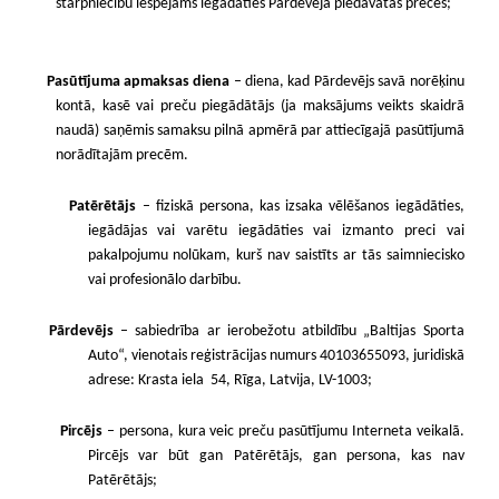
starpniecību iespējams iegādāties Pārdevēja piedāvātās preces;
Pasūtījuma apmaksas diena
– diena, kad Pārdevējs savā norēķinu
kontā, kasē vai preču piegādātājs (ja maksājums veikts skaidrā
naudā) saņēmis samaksu pilnā apmērā par attiecīgajā pasūtījumā
norādītajām precēm.
Patērētājs
– fiziskā persona, kas izsaka vēlēšanos iegādāties,
iegādājas vai varētu iegādāties vai izmanto
preci vai
pakalpojumu nolūkam, kurš nav saistīts ar tās saimniecisko
vai profesionālo darbību.
Pārdevējs
– sabiedrība ar ierobežotu atbildību „Baltijas Sporta
Auto“, vienotais reģistrācijas numurs
40103655093
, juridiskā
adrese: Krasta iela 54, Rīga, Latvija, LV-1003;
Pircējs
– persona, kura veic preču pasūtījumu Interneta veikalā.
Pircējs var būt gan Patērētājs, gan persona,
kas nav
Patērētājs;