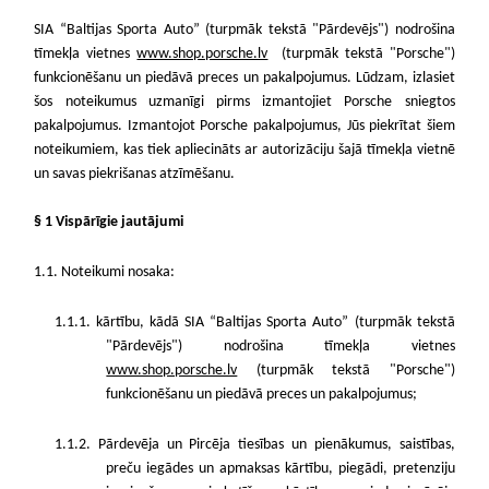
SIA “Baltijas Sporta Auto” (turpmāk tekstā "Pārdevējs") nodrošina
tīmekļa vietnes
www.shop.porsche.lv
(turpmāk tekstā "Porsche")
funkcionēšanu un piedāvā preces un pakalpojumus. Lūdzam, izlasiet
šos noteikumus uzmanīgi pirms izmantojiet Porsche sniegtos
pakalpojumus. Izmantojot Porsche pakalpojumus, Jūs piekrītat šiem
noteikumiem, kas tiek apliecināts ar autorizāciju šajā tīmekļa vietnē
un savas piekrišanas atzīmēšanu.
§ 1 Vispārīgie jautājumi
1.1. Noteikumi nosaka:
1.1.1. kārtību, kādā SIA “Baltijas Sporta Auto” (turpmāk tekstā
"Pārdevējs") nodrošina tīmekļa vietnes
www.shop.porsche.lv
(turpmāk tekstā "Porsche")
funkcionēšanu un piedāvā preces un pakalpojumus;
1.1.2. Pārdevēja un Pircēja tiesības un pienākumus, saistības,
preču iegādes un apmaksas kārtību, piegādi, pretenziju