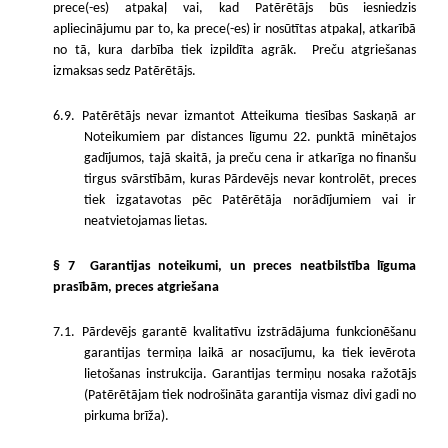
prece(-es) atpakaļ vai, kad Patērētājs būs iesniedzis
apliecinājumu par to, ka prece(-es) ir nosūtītas atpakaļ, atkarībā
no tā, kura darbība tiek izpildīta agrāk. Preču atgriešanas
izmaksas sedz Patērētājs.
6.9. Patērētājs nevar izmantot Atteikuma tiesības Saskaņā ar
Noteikumiem par distances līgumu 22. punktā
minētajos
gadījumos, tajā skaitā, ja preču cena ir atkarīga no finanšu
tirgus svārstībām, kuras Pārdevējs
nevar kontrolēt, preces
tiek izgatavotas pēc Patērētāja norādījumiem vai ir
neatvietojamas lietas.
§ 7
Garantijas noteikumi, un preces neatbilstība līguma
prasībām, preces atgriešana
7.1. Pārdevējs garantē kvalitatīvu izstrādājuma funkcionēšanu
garantijas termiņa laikā ar nosacījumu, ka tiek ievērota
lietošanas instrukcija. Garantijas termiņu nosaka ražotājs
(Patērētājam tiek nodrošināta garantija vismaz divi gadi no
pirkuma brīža).