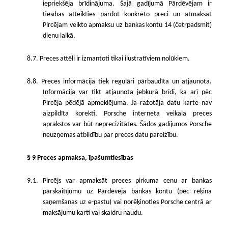
iepriekšēja brīdinājuma. Šajā gadījumā Pārdēvējam ir
tiesības atteikties pārdot konkrēto preci un atmaksāt
Pircējam veikto apmaksu uz bankas kontu 14 (četrpadsmit)
dienu laikā.
8.7. Preces attēli ir izmantoti tikai ilustratīviem nolūkiem.
8.8. Preces informācija tiek regulāri pārbaudīta un atjaunota.
Informācija var tikt atjaunota jebkurā brīdī, ka arī pēc
Pircēja pēdējā apmeklējuma. Ja ražotāja datu karte nav
aizpildīta korekti, Porsche interneta veikala preces
aprakstos var būt neprecizitātes. Šādos gadījumos Porsche
neuzņemas atbildību par preces datu pareizību.
§ 9 Preces apmaksa, īpašumtiesības
9.1. Pircējs var apmaksāt preces pirkuma cenu ar bankas
pārskaitījumu uz Pārdēvēja bankas kontu (pēc rēķina
saņemšanas uz e-pastu) vai norēķinoties Porsche centrā ar
maksājumu karti vai skaidru naudu.