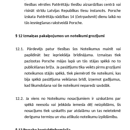
tiesības vērsties Patērētāju tiesību aizsardzības centrā vai
risināt strīdu Latvijas Republikas tiesu instancēs. Porsche
izskata Patērētāju sūdzības 14 (četrpadsmit) dienu laikā no
tās iesniegšanas rakstveidā Porsche.
§ 12 Izmaiņas pakalpojumos un noteikumi grozījumi
12.1. Pārdevējs patur tiesības šos Noteikumus mainīt vai
papildināt bez iepriekšēja brīdinājuma. Izmaiņas tiek
paziņotas Porsche mājas lapā un tās stājas spēkā no to
publicēšanas brīža. Ja pasūtījums tika veikts pirms grozījumi
noteikumos stājās spēkā, tiek piemēroti tie noteikumi, kas
bija spēkā pasūtījuma veikšanas brīdī, izņemot gadījumus,
kad likumdošana vai šie noteikumi neparedz savādāk.
12.2. Ja viens no Noteikumu nosacījumiem ir uzskatāms par
spēkā neesošu vai jebkāda iemesla dēļ neizpildāms, šis
nosacījums tiek uzskatīts par atdalāmu un tas neietekmē
derīguma termiņu un visu atlikušo noteikumu izpildāmību.