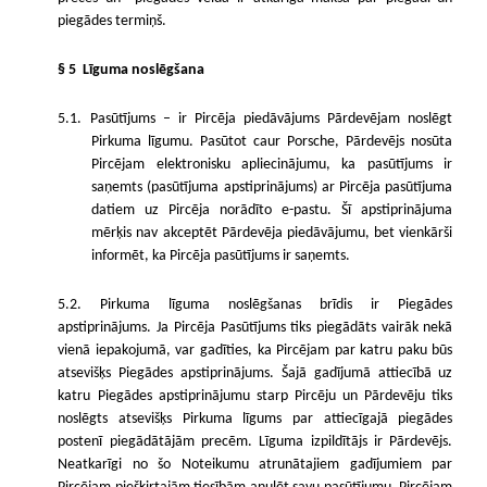
piegādes termiņš.
§ 5
Līguma noslēgšana
5.1. Pasūtījums – ir Pircēja piedāvājums Pārdevējam noslēgt
Pirkuma līgumu. Pasūtot caur Porsche, Pārdevējs nosūta
Pircējam elektronisku apliecinājumu, ka pasūtījums ir
saņemts (pasūtījuma apstiprinājums) ar Pircēja pasūtījuma
datiem uz Pircēja norādīto e-pastu. Šī apstiprinājuma
mērķis nav akceptēt Pārdevēja piedāvājumu, bet vienkārši
informēt, ka Pircēja pasūtījums ir saņemts.
5.2. Pirkuma līguma noslēgšanas brīdis ir Piegādes
apstiprinājums. Ja Pircēja Pasūtījums tiks piegādāts vairāk nekā
vienā iepakojumā, var gadīties, ka Pircējam par katru paku būs
atsevišķs Piegādes apstiprinājums. Šajā gadījumā attiecībā uz
katru Piegādes apstiprinājumu starp Pircēju un Pārdevēju tiks
noslēgts atsevišķs Pirkuma līgums par attiecīgajā piegādes
postenī piegādātājām precēm. Līguma izpildītājs ir Pārdevējs.
Neatkarīgi no šo Noteikumu atrunātajiem gadījumiem par