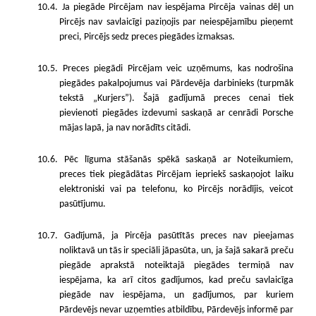
10.4. Ja piegāde Pircējam nav iespējama Pircēja vainas dēļ un
Pircējs nav savlaicīgi paziņojis par neiespējamību pieņemt
preci, Pircējs sedz preces piegādes izmaksas.
10.5. Preces piegādi Pircējam veic uzņēmums, kas nodrošina
piegādes pakalpojumus vai Pārdevēja darbinieks (turpmāk
tekstā „Kurjers”). Šajā gadījumā preces cenai tiek
pievienoti piegādes izdevumi saskaņā ar cenrādi Porsche
mājas lapā, ja nav norādīts citādi.
10.6. Pēc līguma stāšanās spēkā saskaņā ar Noteikumiem,
preces tiek piegādātas Pircējam iepriekš saskaņojot laiku
elektroniski vai pa telefonu, ko Pircējs norādījis, veicot
pasūtījumu.
10.7. Gadījumā, ja Pircēja pasūtītās preces nav pieejamas
noliktavā un tās ir speciāli jāpasūta, un, ja šajā sakarā preču
piegāde aprakstā noteiktajā piegādes termiņā nav
iespējama, ka arī citos gadījumos, kad preču savlaicīga
piegāde nav iespējama, un gadījumos, par kuriem
Pārdevējs nevar uzņemties atbildību, Pārdevējs informē par