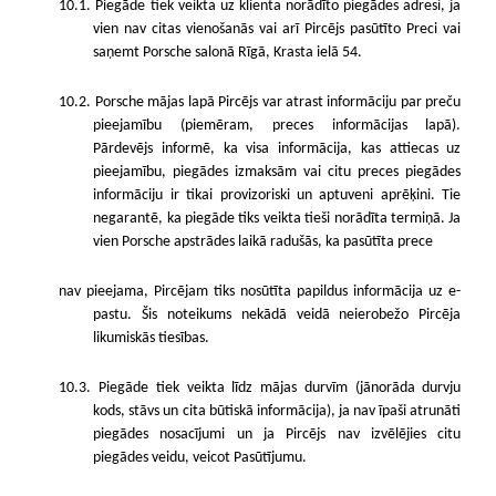
10.1. Piegāde tiek veikta uz klienta norādīto piegādes adresi, ja
vien nav citas vienošanās vai arī Pircējs pasūtīto Preci vai
saņemt Porsche salonā Rīgā, Krasta ielā 54.
10.2. Porsche mājas lapā Pircējs var atrast informāciju par preču
pieejamību (piemēram, preces informācijas lapā).
Pārdevējs informē, ka visa informācija, kas attiecas uz
pieejamību, piegādes izmaksām vai citu preces piegādes
informāciju ir tikai provizoriski un aptuveni aprēķini. Tie
negarantē, ka piegāde tiks veikta tieši norādīta termiņā. Ja
vien Porsche apstrādes laikā radušās, ka pasūtīta prece
nav pieejama, Pircējam tiks nosūtīta papildus informācija uz e-
pastu. Šis noteikums nekādā veidā neierobežo Pircēja
likumiskās tiesības.
10.3. Piegāde tiek veikta līdz mājas durvīm (jānorāda durvju
kods, stāvs un cita būtiskā informācija), ja nav īpaši atrunāti
piegādes nosacījumi un ja Pircējs nav izvēlējies citu
piegādes veidu, veicot Pasūtījumu.