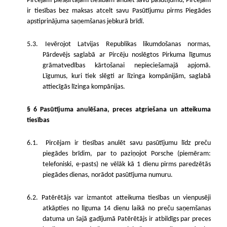
Pircējam piešķirtajām tiesībām anulēt savu pasūtījumu, Pircējam
ir tiesības bez maksas atcelt savu Pasūtījumu pirms Piegādes
apstiprinājuma saņemšanas jebkurā brīdī.
5.3. Ievērojot Latvijas Republikas likumdošanas normas,
Pārdevējs saglabā ar Pircēju noslēgtos Pirkuma līgumus
grāmatvedības kārtošanai nepieciešamajā apjomā.
Līgumus, kuri tiek slēgti ar līzinga kompānijām, saglabā
attiecīgās līzinga kompānijas.
§ 6 Pasūtījuma anulēšana, preces atgriešana un atteikuma
tiesības
6.1.
Pircējam ir tiesības anulēt savu pasūtījumu līdz preču
piegādes brīdim, par to paziņojot Porsche (piemēram:
telefoniski, e-pasts) ne vēlāk kā 1 dienu pirms paredzētās
piegādes dienas, norādot pasūtījuma numuru.
6.2. Patērētājs var izmantot atteikuma tiesības un vienpusēji
atkāpties no līguma 14 dienu laikā no preču saņemšanas
datuma un šajā gadījumā Patērētājs ir atbildīgs par preces