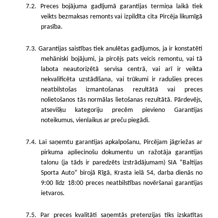
7.2. Preces bojājuma gadījumā garantijas termiņa laikā tiek
veikts bezmaksas remonts vai izpildīta cita Pircēja likumīgā
prasība.
7.3. Garantijas saistības tiek anulētas gadījumos, ja ir konstatēti
mehāniski bojājumi, ja pircējs pats veicis remontu, vai tā
labota neautorizētā servisa centrā, vai arī ir veikta
nekvalificēta uzstādīšana, vai trūkumi ir radušies preces
neatbilstošas izmantošanas rezultātā vai preces
nolietošanos tās normālas lietošanas rezultātā. Pārdevējs,
atsevišķu kategoriju precēm pievieno Garantijas
noteikumus, vienlaikus ar preču piegādi.
7.4. Lai saņemtu garantijas apkalpošanu, Pircējam jāgriežas ar
pirkuma apliecinošu dokumentu un ražotāja garantijas
talonu (ja tāds ir paredzēts izstrādājumam) SIA “Baltijas
Sporta Auto” birojā Rīgā, Krasta ielā 54, darba dienās no
9:00 līdz 18:00 preces neatbilstības novēršanai garantijas
ietvaros.
7.5. Par preces kvalitāti saņemtās pretenzijas tiks izskatītas