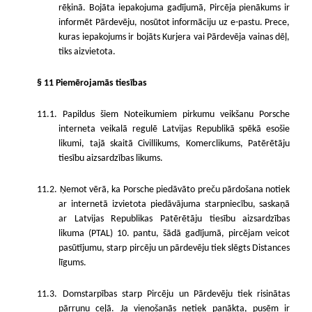
rēķinā. Bojāta iepakojuma gadījumā, Pircēja pienākums ir
informēt Pārdevēju, nosūtot informāciju uz e-pastu. Prece,
kuras iepakojums ir bojāts Kurjera vai Pārdevēja vainas dēļ,
tiks aizvietota.
§ 11 Piemērojamās tiesības
11.1. Papildus šiem Noteikumiem pirkumu veikšanu Porsche
interneta veikalā regulē Latvijas Republikā spēkā esošie
likumi, tajā skaitā Civillikums, Komerclikums, Patērētāju
tiesību aizsardzības likums.
11.2. Ņemot vērā, ka Porsche piedāvāto preču pārdošana notiek
ar internetā izvietota piedāvājuma starpniecību, saskaņā
ar Latvijas Republikas Patērētāju tiesību aizsardzības
likuma (PTAL) 10. pantu, šādā gadījumā, pircējam veicot
pasūtījumu, starp pircēju un pārdevēju tiek slēgts Distances
līgums.
11.3. Domstarpības starp Pircēju un Pārdevēju tiek risinātas
pārrunu ceļā. Ja vienošanās netiek panākta, pusēm ir