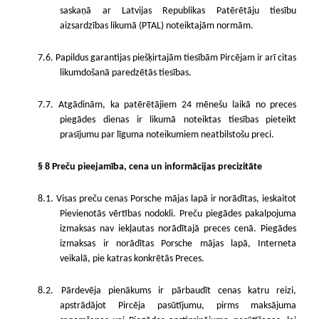
saskaņā ar Latvijas Republikas Patērētāju tiesību
aizsardzības likumā (PTAL) noteiktajām normām.
7.6. Papildus garantijas piešķirtajām tiesībām Pircējam ir arī citas
likumdošanā paredzētās tiesības.
7.7. Atgādinām, ka patērētājiem 24 mēnešu laikā no preces
piegādes dienas ir likumā noteiktas tiesības pieteikt
prasījumu par līguma noteikumiem neatbilstošu preci.
§ 8 Preču pieejamība, cena un informācijas precizitāte
8.1. Visas preču cenas Porsche mājas lapā ir norādītas, ieskaitot
Pievienotās vērtības nodokli. Preču piegādes pakalpojuma
izmaksas nav iekļautas norādītajā preces cenā. Piegādes
izmaksas ir norādītas Porsche mājas lapā, Interneta
veikalā, pie katras konkrētās Preces.
8.2. Pārdevēja pienākums ir pārbaudīt cenas katru reizi,
apstrādājot Pircēja pasūtījumu, pirms maksājuma