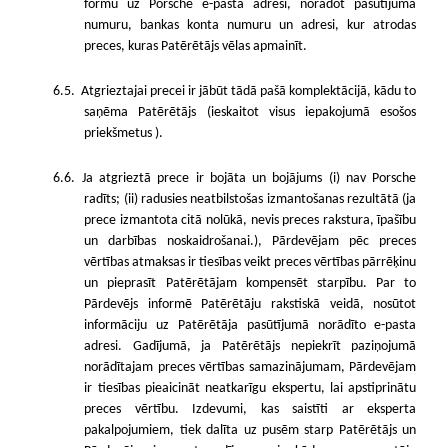
formu uz Porsche e-pasta adresi, norādot pasūtījuma
numuru, bankas konta numuru un adresi, kur atrodas
preces, kuras Patērētājs vēlas apmainīt.
6.5.
Atgrieztajai precei ir jābūt tādā pašā komplektācijā, kādu to
saņēma Patērētājs (ieskaitot visus iepakojumā esošos
priekšmetus ).
6.6. Ja atgrieztā prece ir bojāta un bojājums (i) nav Porsche
radīts; (ii) radusies neatbilstošas izmantošanas rezultātā (ja
prece izmantota citā nolūkā, nevis preces rakstura, īpašību
un darbības noskaidrošanai.), Pārdevējam pēc preces
vērtības atmaksas ir tiesības veikt preces vērtības pārrēķinu
un pieprasīt Patērētājam kompensēt starpību. Par to
Pārdevējs informē Patērētāju rakstiskā veidā, nosūtot
informāciju uz Patērētāja pasūtījumā norādīto e-pasta
adresi. Gadījumā, ja Patērētājs nepiekrīt paziņojumā
norādītajam preces vērtības samazinājumam, Pārdevējam
ir tiesības pieaicināt neatkarīgu ekspertu, lai apstiprinātu
preces vērtību. Izdevumi, kas saistīti ar eksperta
pakalpojumiem, tiek dalīta uz pusēm starp Patērētājs un