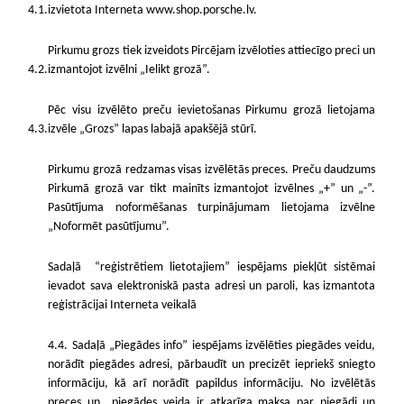
4.1.
izvietota Interneta www.shop.porsche.lv.
Pirkumu grozs tiek izveidots Pircējam izvēloties attiecīgo preci un
4.2.
izmantojot izvēlni „Ielikt grozā”.
Pēc visu izvēlēto preču ievietošanas Pirkumu grozā lietojama
4.3.
izvēle „Grozs” lapas labajā apakšējā stūrī.
Pirkumu grozā redzamas visas izvēlētās preces. Preču daudzums
Pirkumā grozā var tikt mainīts izmantojot izvēlnes „+” un „-”.
Pasūtījuma noformēšanas turpinājumam lietojama izvēlne
„Noformēt pasūtījumu”.
Sadaļā
“reģistrētiem lietotajiem” iespējams piekļūt sistēmai
ievadot sava elektroniskā pasta adresi un paroli, kas izmantota
reģistrācijai Interneta
veikalā
4.4. Sadaļā „Piegādes info” iespējams izvēlēties piegādes veidu,
norādīt piegādes adresi, pārbaudīt un precizēt iepriekš sniegto
informāciju, kā arī norādīt papildus informāciju. No izvēlētās
preces un
piegādes veida ir atkarīga maksa par piegādi un