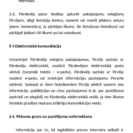
neērtības.
2.6. Pārdevējs patur tiesības apturēt pakalpojumu sniegšanu
Pircējam, slēgt lietotāja kontus, noņemt vai mainīt jebkuru saturu
(piem. komentāru), ja pārkāpts likums, šie lietošanas Noteikumi vai
pārkāpti jebkuri citi likumi un/vai noteikumi.
§ 3 Elektroniskā komunikācija
Izmantojot Pārdevēja sniegtos pakalpojumus, Pircējs sazinās ar
Pārdevēju elektroniski, nosūtot Pārdevējam elektroniskā pasta
vēstuli (turpmāk tekstā – e-pastu), Pārdevējs sazinās ar Pircēju
nosūtot e-pastu vai izvietojot informācijas paziņojumu Porsche
sistēmā. Saskaņā ar šiem Noteikumiem Pircējs piekrīt saņemt visu
informāciju, publikācijas un citus paziņojumus (t.sk. par pasūtījuma
apstrādi un piegādi) no Pārdevēja elektroniskā veidā, ja vien likuma
tiesiskās prasības neprasa atšķirīgu komunikācijas veidu.
$ 4. Pirkumu grozs un pasūtījuma noformēšana
Informācija par to, kā iegādāties preces Interneta veikalā ir