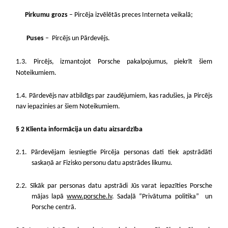
Pirkumu grozs
– Pircēja izvēlētās preces Interneta veikalā;
Puses
– Pircējs un Pārdevējs.
1.3. Pircējs, izmantojot Porsche pakalpojumus, piekrīt šiem
Noteikumiem.
1.4. Pārdevējs nav atbildīgs par zaudējumiem, kas radušies, ja Pircējs
nav iepazinies ar šiem Noteikumiem.
§ 2 Klienta informācija un datu aizsardzība
2.1. Pārdevējam iesniegtie Pircēja personas dati tiek apstrādāti
saskaņā ar Fizisko personu datu apstrādes likumu.
2.2. Sīkāk par personas datu apstrādi Jūs varat iepazīties Porsche
mājas lapā
www.porsche.lv
. Sadaļā “Privātuma politika”
un
Porsche centrā.