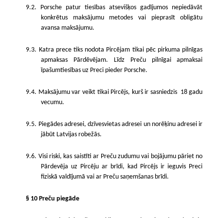
9.2. Porsche patur tiesības atsevišķos gadījumos nepiedāvāt
konkrētus maksājumu metodes vai pieprasīt obligātu
avansa maksājumu.
9.3. Katra prece tiks nodota Pircējam tikai pēc pirkuma pilnīgas
apmaksas Pārdēvējam. Līdz Preču pilnīgai apmaksai
īpašumtiesības uz Preci pieder Porsche.
9.4. Maksājumu var veikt tikai Pircējs, kurš ir sasniedzis
18 gadu
vecumu.
9.5. Piegādes adresei, dzīvesvietas adresei un norēķinu adresei ir
jābūt Latvijas robežās.
9.6. Visi riski, kas saistīti ar Preču zudumu vai bojājumu pāriet no
Pārdevēja uz Pircēju ar brīdi, kad Pircējs ir ieguvis Preci
fiziskā valdījumā vai ar Preču saņemšanas brīdi.
§ 10 Preču piegāde