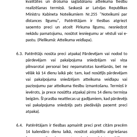
kvalitātes un drošuma saglabāšanu atteikuma tiesību
realizēšanas termiņā. Saskaņā ar Latvijas Republikas
Ministru Kabineta Noteikumiem Nr.255 "Noteikumi par
distances līgumu", Patērētājam ir tiesības atgriezt
saņemto preci un atcelt Pirkuma līgumu, nesniedzot
nekādu pamatojumu, nosūtot iesniegumu ar vēstuli vai e-
pastu. (Pielikumā: Atteikuma veidlapa).
6.3. Patērētājs nosūta preci atpakaļ Pārdevējam vai nodod to
pārdevējam vai pakalpojuma sniedzējam vai viņa
pilnvarotai personai bez nepamatotas kavēšanās, bet ne
vēlāk kā 14 dienu laikā pēc tam, kad nosūtījis pārdevējam
vai pakalpojuma sniedzējam atteikuma veidlapu vai
paziņojumu par atteikuma tiesību izmantošanu. Termiņš ir
ievērots, ja prece nosūtīta atpakaļ pirms 14 dienu termiņa
beigām. Šī prasība neattiecas uz gadījumiem, kad pārdevējs
vai pakalpojuma sniedzējs pats piedāvājis paņemt preci
atpakaļ.
6.4.
Patērētājam ir tiesības apmainīt preci pret citām precēm
14 kalendāro dienu laikā, nosūtot aizpildītu atgriešanas