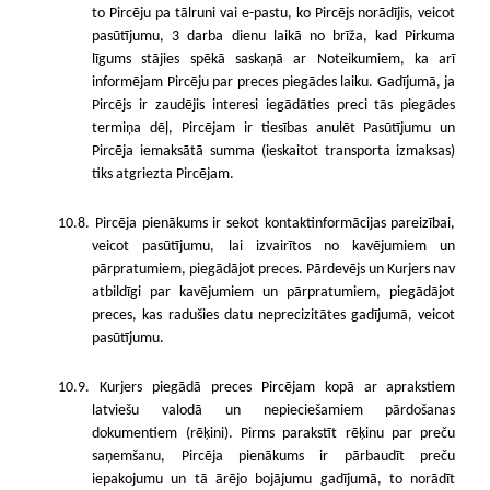
to Pircēju pa tālruni vai e-pastu, ko Pircējs norādījis, veicot
pasūtījumu, 3 darba dienu laikā no brīža, kad Pirkuma
līgums stājies spēkā saskaņā ar Noteikumiem, ka arī
informējam Pircēju par preces piegādes laiku. Gadījumā, ja
Pircējs ir zaudējis interesi iegādāties preci tās piegādes
termiņa dēļ, Pircējam ir tiesības anulēt Pasūtījumu un
Pircēja iemaksātā summa (ieskaitot transporta izmaksas)
tiks atgriezta Pircējam.
10.8. Pircēja pienākums ir sekot kontaktinformācijas pareizībai,
veicot pasūtījumu, lai izvairītos no kavējumiem un
pārpratumiem, piegādājot preces. Pārdevējs un Kurjers nav
atbildīgi par kavējumiem un pārpratumiem, piegādājot
preces, kas radušies datu neprecizitātes gadījumā, veicot
pasūtījumu.
10.9. Kurjers piegādā preces Pircējam kopā ar aprakstiem
latviešu valodā un nepieciešamiem pārdošanas
dokumentiem (rēķini). Pirms parakstīt rēķinu par preču
saņemšanu, Pircēja pienākums ir pārbaudīt preču
iepakojumu un tā ārējo bojājumu gadījumā, to norādīt