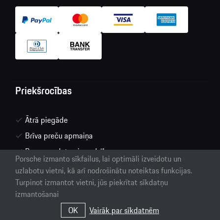
Priekšrocības
Ātrā piegāde
Brīva preču apmaiņa
Personas datu aizsardzība
Porsche izmanto sīkfailus, lai optimāli izveidotu un
uzlabotu vietni, kā arī nodrošinātu noteiktas funkcijas.
Turpinot izmantot vietni, jūs piekrītat sīkdatņu
© 2026 Porsche
Tirdzniecības noteikumi internetā
izmantošanai
OK
Vairāk par sīkdatnēm