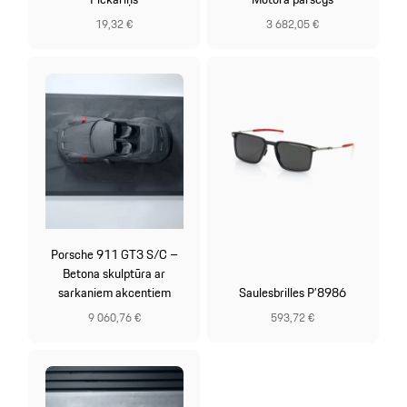
19,32 €
3 682,05 €
Porsche 911 GT3 S/C –
Betona skulptūra ar
sarkaniem akcentiem
Saulesbrilles P’8986
9 060,76 €
593,72 €