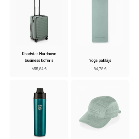
Roadster Hardcase
business koferis
Yoga paklājs
655,84 €
84,78 €