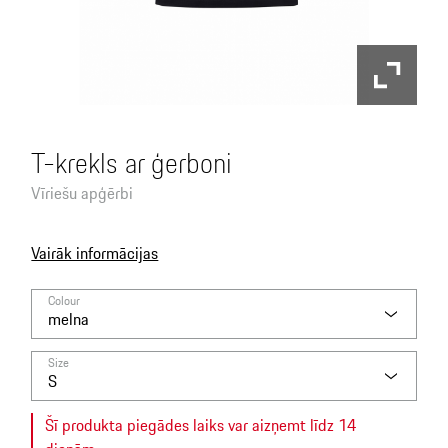
T-krekls ar ģerboni
Vīriešu apģērbi
Vairāk informācijas
Colour
melna
Size
S
Šī produkta piegādes laiks var aizņemt līdz 14