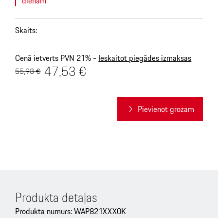
dienām
Skaits
:
Cenā ietverts PVN 21% -
Ieskaitot piegādes izmaksas
47,53 €
55,93 €
Pievienot grozam
Produkta detaļas
Produkta numurs: WAP821XXX0K