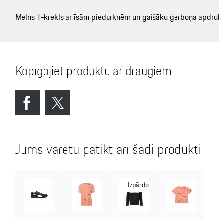
Melns T-krekls ar īsām piedurknēm un gaišāku ģerboņa apdru
Kopīgojiet produktu ar draugiem
Jums varētu patikt arī šādi produkti
rdošana
Izpārdošana