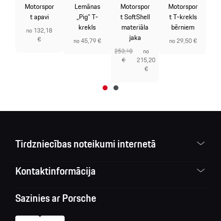
or
M
Motorspor
Lemānas
Motorspor
Motorspor
t apavi
„Pig” T-
t SoftShell
t T-krekls
s
krekls
materiāla
bērniem
no 132,18
jaka
€
no
80
no 45,79 €
no 29,50 €
,27
253,18
no
€
€
215,20
€
Tirdzniecības noteikumi internetā
Kontaktinformācija
Sazinies ar Porsche